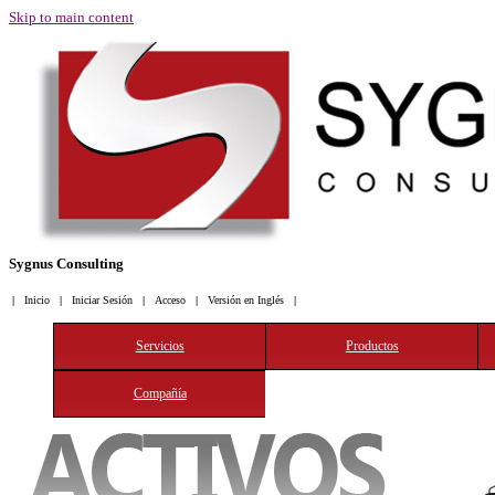
Skip to main content
Sygnus Consulting
-->
|
Inicio
|
Iniciar Sesión
|
Acceso
|
Versión en Inglés
|
Servicios
Productos
Compañía